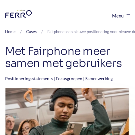
Menu
Sluiten
Home
/
Cases
/
Fairphone: een nieuwe positionering voor nieuwe d
me
Met Fairphone meer
duurzaamheid
samen met gebruikers
ons
Positioneringsstatements | Focusgroepen | Samenwerking
es
ak
act